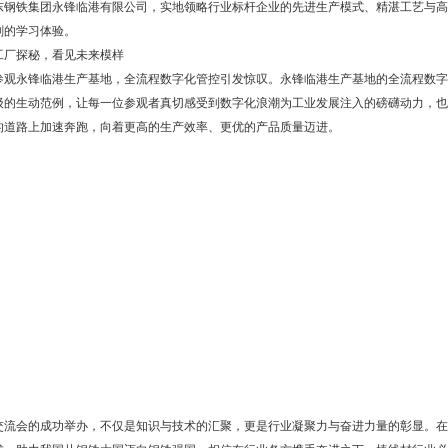
东钢铁集团永锋临港有限公司，实地领略行业标杆企业的先进生产模式、精湛工艺与高
刻的学习体验。
工厂探秘，看见未来模样
参观永锋临港生产基地，全流程数字化管控引发惊叹。永锋临港生产基地的全流程数字
级的生动范例，让每一位参观者真切感受到数字化浪潮为工业发展注入的磅礴动力，也
的道路上加速奔跑，向着更高的生产效率、更优的产品质量迈进。
交流会的成功举办，不仅是知识与技术的汇聚，更是行业凝聚力与奋进力量的彰显。在