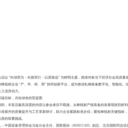
会议以 “向绿而为・向新而行・以质致远” 为鲜明主题，精准对标当下经济社会高质
建棒线材企业 “产、学、研、用” 协同创新平台，成为推动轧钢装备数字化、智能化
注入澎湃动力。
双碳目标，共绘绿色转型蓝图
期间，丰富且极具深度的内容让参会者目不暇接。从棒线材产线装备的发展现状剖析到
标准展开的质量提升与工艺革新研讨，助力企业紧跟标准步伐；聚焦棒线材关键指标，
品质的双重挑战。
人：中国设备管理协会冶金分会主任、国联股份（603613.SH）副总、北京国联同达