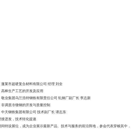
：蓬莱市超硬复合材料有限公司 经理 刘全
：高棒生产工艺的开发及应用
：敬业集团乌兰浩特钢铁有限责任公司 轧钢厂副厂长 李志新
：非调质冷镦钢的开发与质量控制
：中天钢铁集团有限公司 技术副厂长 谭志东
对接迸发，技术转化提速
期间特设展位，成为企业展示最新产品、技术与服务的前沿阵地，参会代表穿梭其中，