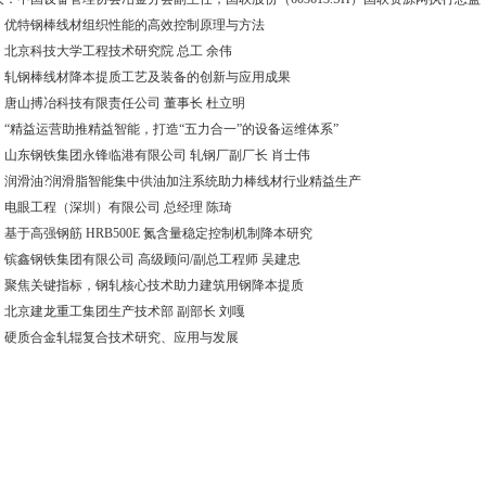
：优特钢棒线材组织性能的高效控制原理与方法
：北京科技大学工程技术研究院 总工 余伟
：轧钢棒线材降本提质工艺及装备的创新与应用成果
：唐山搏冶科技有限责任公司 董事长 杜立明
：“精益运营助推精益智能，打造“五力合一”的设备运维体系”
：山东钢铁集团永锋临港有限公司 轧钢厂副厂长 肖士伟
：润滑油?润滑脂智能集中供油加注系统助力棒线材行业精益生产
：电眼工程（深圳）有限公司 总经理 陈琦
基于高强钢筋 HRB500E 氮含量稳定控制机制降本研究
：镔鑫钢铁集团有限公司 高级顾问/副总工程师 吴建忠
：聚焦关键指标，钢轧核心技术助力建筑用钢降本提质
：北京建龙重工集团生产技术部 副部长 刘嘎
：硬质合金轧辊复合技术研究、应用与发展