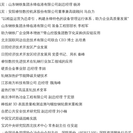
嘉宾：山东钢铁集团永锋临港有限公司副总经理 杨涛
嘉宾：安阳睿恒数控机床股份有限公司董事兼高级顾问 马自力
：“以精益运营为总牵引，构建永锋特色的设备管理运行体系，助力企业高质量发展”
：山东钢铁集团永锋临港有限公司 装备工程部部长 李程军
：助力钢铁厂企业降本增效??青山控股集团数字化采购供应链应用
：北京国联同达信息技术有限公司联合 CEO 博士 丛培勇
：日照经济技术开发区产业发展
：日照经济技术开发区经济发展局 党委书记、局长 秦峰
：睿恒数控先进技术在轧钢行业加工领域的应用
：硬质合金事业部 总经理 李娟
：轧钢加热炉节能降碳关键技术
：江苏南方科技有限公司 总经理 魏海峰
：趁热打铁??高温直轧技术变革
：南京净环热冶金工程有限公司 副总经理 于宏朋
：棒线材 3D 表面质量检测追溯与螺纹钢轮廓米重检测
：合肥公共安全技术研究院 副总经理 刘小楠
：中国宝武双碳战略实践
：宝武中央研究院西北技术中心 常务副主任 任安超
人：中国设备管理协会冶金分会副主任，国联股份（603613.SH）国联资源网执行总监