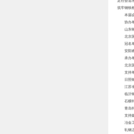
足社会需
筑牢钢铁
本届
协办
山东
北京
冠名
安阳
承办
北京
支持
日照
江苏
临沂
石横
青岛
支持
冶金
轧钢